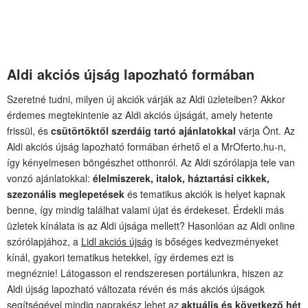
Aldi akciós újság lapozható formában
Szeretné tudni, milyen új akciók várják az Aldi üzleteiben? Akkor
érdemes megtekintenie az Aldi akciós újságát, amely hetente
frissül, és
csütörtöktől szerdáig tartó ajánlatokkal
várja Önt. Az
Aldi akciós újság lapozható formában érhető el a MrOferto.hu-n,
így kényelmesen böngészhet otthonról. Az Aldi szórólapja tele van
vonzó ajánlatokkal:
élelmiszerek, italok, háztartási cikkek,
szezonális meglepetések
és tematikus akciók is helyet kapnak
benne, így mindig találhat valami újat és érdekeset. Érdekli más
üzletek kínálata is az Aldi újsága mellett? Hasonlóan az Aldi online
szórólapjához, a
Lidl akciós újság
is bőséges kedvezményeket
kínál, gyakori tematikus hetekkel, így érdemes ezt is
megnéznie! Látogasson el rendszeresen portálunkra, hiszen az
Aldi újság lapozható változata révén és más akciós újságok
segítségével mindig naprakész lehet az
aktuális és következő hét