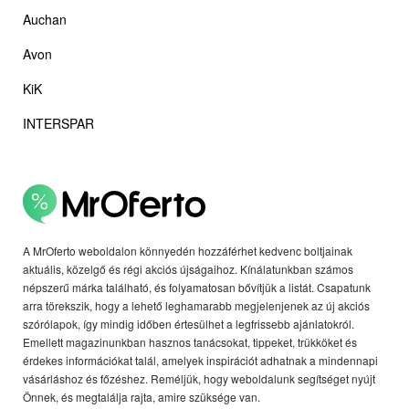
Auchan
Avon
KiK
INTERSPAR
A MrOferto weboldalon könnyedén hozzáférhet kedvenc boltjainak
aktuális, közelgő és régi akciós újságaihoz. Kínálatunkban számos
népszerű márka található, és folyamatosan bővítjük a listát. Csapatunk
arra törekszik, hogy a lehető leghamarabb megjelenjenek az új akciós
szórólapok, így mindig időben értesülhet a legfrissebb ajánlatokról.
Emellett magazinunkban hasznos tanácsokat, tippeket, trükköket és
érdekes információkat talál, amelyek inspirációt adhatnak a mindennapi
vásárláshoz és főzéshez. Reméljük, hogy weboldalunk segítséget nyújt
Önnek, és megtalálja rajta, amire szüksége van.