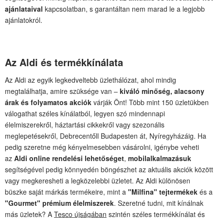
ajánlataival
kapcsolatban, s garantáltan nem marad le a legjobb
ajánlatokról.
Az Aldi és termékkínálata
Az Aldi az egyik legkedveltebb üzlethálózat, ahol mindig
megtalálhatja, amire szüksége van –
kiváló minőség, alacsony
árak és folyamatos akciók
várják Önt! Több mint 150 üzletükben
válogathat széles kínálatból, legyen szó mindennapi
élelmiszerekről, háztartási cikkekről vagy szezonális
meglepetésekről, Debrecentőll Budapesten át, Nyíregyházáig. Ha
pedig szeretne még kényelmesebben vásárolni, igénybe veheti
az
Aldi online rendelési lehetőséget
,
mobilalkalmazásuk
segítségével pedig könnyedén böngészhet az aktuális akciók között
vagy megkeresheti a legközelebbi üzletet. Az Aldi különösen
büszke saját márkás termékeire, mint a
"Milfina" tejtermékek
és a
"Gourmet" prémium élelmiszerek
. Szeretné tudni, mit kínálnak
más üzletek? A
Tesco újságában
szintén széles termékkínálat és