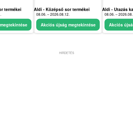
or termékei
Aldi - Középső sor termékei
Aldi - Utazás k
.
08.06. – 2026.08.12.
08.06. – 2026.08.
 megtekintése
Akciós újság megtekintése
Akciós újsá
HIRDETÉS