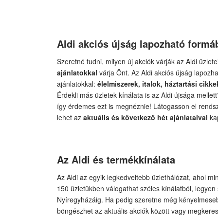
Aldi akciós újság lapozható formá
Szeretné tudni, milyen új akciók várják az Aldi üzle
ajánlatokkal
várja Önt. Az Aldi akciós újság lapozh
ajánlatokkal:
élelmiszerek, italok, háztartási cik
Érdekli más üzletek kínálata is az Aldi újsága melle
így érdemes ezt is megnéznie! Látogasson el rendsz
lehet az
aktuális és következő hét ajánlataival
ka
Az Aldi és termékkínálata
Az Aldi az egyik legkedveltebb üzlethálózat, ahol m
150 üzletükben válogathat széles kínálatból, legyen
Nyíregyházáig. Ha pedig szeretne még kényelmeseb
böngészhet az aktuális akciók között vagy megkeresh