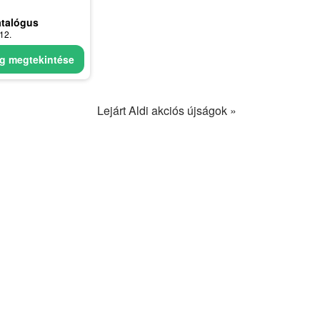
atalógus
12.
g megtekintése
Lejárt Aldi akciós újságok »