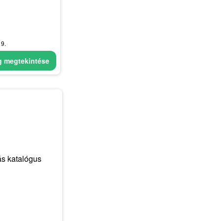
19.
g megtekintése