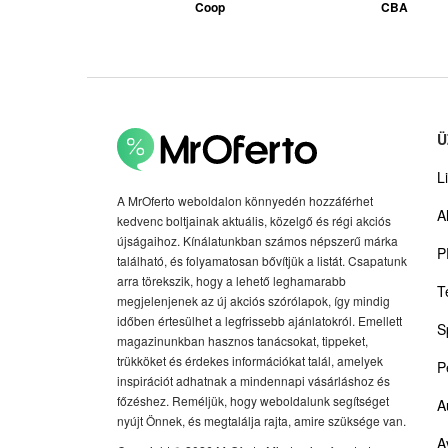
Coop
CBA
Ü
Li
A MrOferto weboldalon könnyedén hozzáférhet
A
kedvenc boltjainak aktuális, közelgő és régi akciós
újságaihoz. Kínálatunkban számos népszerű márka
P
található, és folyamatosan bővítjük a listát. Csapatunk
arra törekszik, hogy a lehető leghamarabb
T
megjelenjenek az új akciós szórólapok, így mindig
időben értesülhet a legfrissebb ajánlatokról. Emellett
S
magazinunkban hasznos tanácsokat, tippeket,
trükköket és érdekes információkat talál, amelyek
P
inspirációt adhatnak a mindennapi vásárláshoz és
főzéshez. Reméljük, hogy weboldalunk segítséget
A
nyújt Önnek, és megtalálja rajta, amire szüksége van.
A