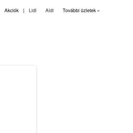
Akciók
|
Lidl
Aldi
További üzletek »