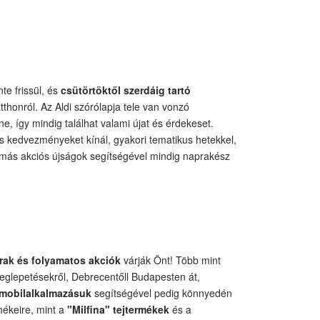
te frissül, és
csütörtöktől szerdáig tartó
thonról. Az Aldi szórólapja tele van vonzó
e, így mindig találhat valami újat és érdekeset.
s kedvezményeket kínál, gyakori tematikus hetekkel,
s más akciós újságok segítségével mindig naprakész
rak és folyamatos akciók
várják Önt! Több mint
meglepetésekről, Debrecentőll Budapesten át,
mobilalkalmazásuk
segítségével pedig könnyedén
mékeire, mint a
"Milfina" tejtermékek
és a