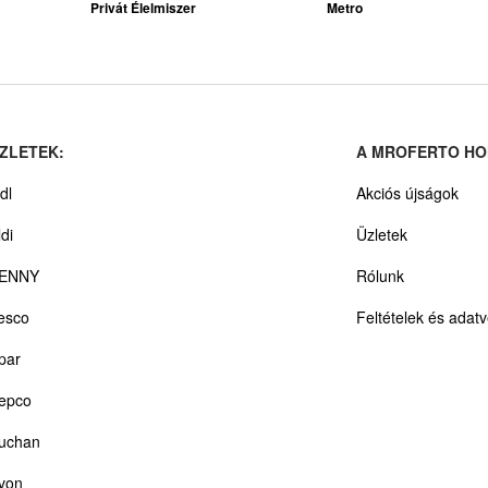
Privát Élelmiszer
Metro
ZLETEK:
A MROFERTO HO
dl
Akciós újságok
ldi
Üzletek
ENNY
Rólunk
esco
Feltételek és adat
par
epco
uchan
von