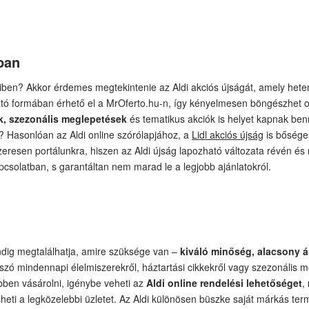
ban
teiben? Akkor érdemes megtekintenie az Aldi akciós újságát, amely heten
ató formában érhető el a MrOferto.hu-n, így kényelmesen böngészhet ot
kek, szezonális meglepetések
és tematikus akciók is helyet kapnak benn
tt? Hasonlóan az Aldi online szórólapjához, a
Lidl akciós újság
is bősége
eresen portálunkra, hiszen az Aldi újság lapozható változata révén é
pcsolatban, s garantáltan nem marad le a legjobb ajánlatokról.
indig megtalálhatja, amire szüksége van –
kiváló minőség, alacsony á
 szó mindennapi élelmiszerekről, háztartási cikkekről vagy szezonális 
ben vásárolni, igénybe veheti az
Aldi online rendelési lehetőséget
,
eti a legközelebbi üzletet. Az Aldi különösen büszke saját márkás ter