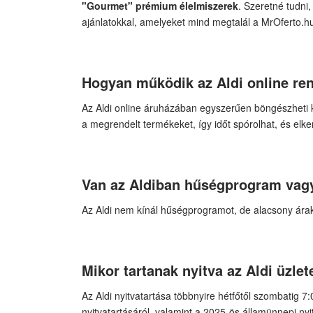
"Gourmet" prémium élelmiszerek
. Szeretné tudni
ajánlatokkal, amelyeket mind megtalál a MrOferto.h
Hogyan működik az Aldi online re
Az Aldi online áruházában egyszerűen böngészheti kín
a megrendelt termékeket, így időt spórolhat, és elker
Van az Aldiban hűségprogram vagy
Az Aldi nem kínál hűségprogramot, de alacsony árak
Mikor tartanak nyitva az Aldi üzlet
Az Aldi nyitvatartása többnyire hétfőtől szombatig 7
nyitvatartásáról
, valamint a
2025-ös államünnepi nyit