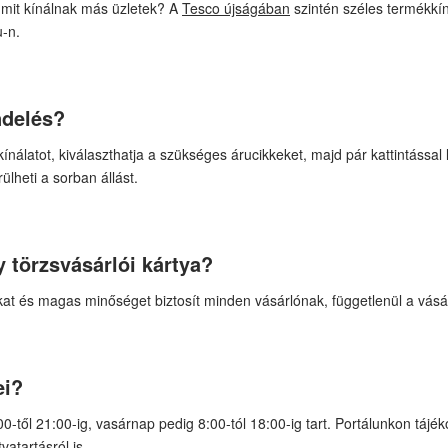
, mit kínálnak más üzletek? A
Tesco újságában
szintén széles termékkíná
u-n.
ndelés?
álatot, kiválaszthatja a szükséges árucikkeket, majd pár kattintással l
ülheti a sorban állást.
 törzsvásárlói kártya?
at és magas minőséget biztosít minden vásárlónak, függetlenül a vásá
ei?
:00-től 21:00-ig, vasárnap pedig 8:00-tól 18:00-ig tart. Portálunkon táj
vatartásról
is.