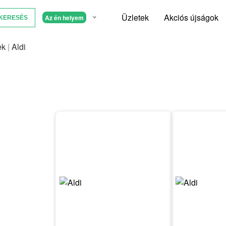
Üzletek
Akciós újságok
Az én helyem
ek
|
Aldi