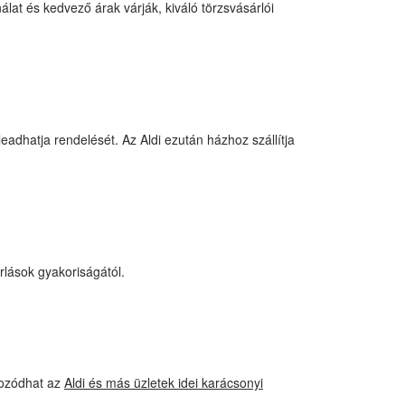
lat és kedvező árak várják, kiváló törzsvásárlói
eadhatja rendelését. Az Aldi ezután házhoz szállítja
rlások gyakoriságától.
ékozódhat az
Aldi és más üzletek idei karácsonyi