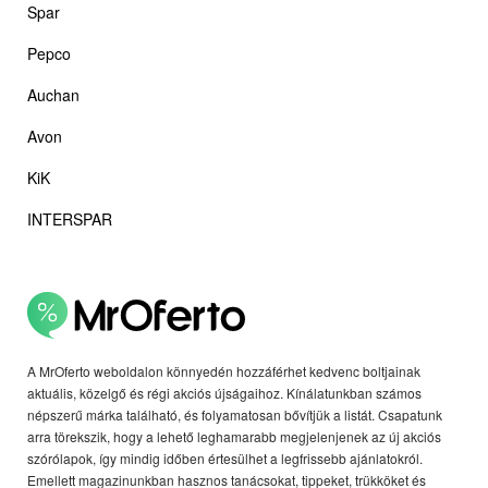
Spar
Pepco
Auchan
Avon
KiK
INTERSPAR
A MrOferto weboldalon könnyedén hozzáférhet kedvenc boltjainak
aktuális, közelgő és régi akciós újságaihoz. Kínálatunkban számos
népszerű márka található, és folyamatosan bővítjük a listát. Csapatunk
arra törekszik, hogy a lehető leghamarabb megjelenjenek az új akciós
szórólapok, így mindig időben értesülhet a legfrissebb ajánlatokról.
Emellett magazinunkban hasznos tanácsokat, tippeket, trükköket és