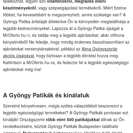
találkozhat, legyen szó
vitaminokról, megfázás elleni
készítményekről
, vagy szépségápolási termékekről. Miért fizetne
többet, ha kevesebbért is megszerezheti, amire szüksége van? A
Gyöngy Patika árlistáját áttekintve Ön is könnyedén megtalálhatja a
legjobb kedvezményeket. Lapozza át a Gyöngy Patika újságát a
MrOferto.hu-n, és találja meg a legjobb ajánlatokat, akár otthona
kényelméből! Ne feledje, hogy mindig érdemes összehasonlítani az
ajánlatokat versenytársakéval, például az
Alma Gyógyszertár
akciós újságával
, hogy biztosan a legjobb döntést hozza meg.
Kattintson a MrOferto.hu-ra, és fedezze fel a legjobb egészségügyi
ajánlatokat még ma!
A Gyöngy Patikák és kínálatuk
Szeretné kényelmesen, mégis széles választékból beszerezni a
legjobb egészségügyi termékeket? A Gyöngy Patikák pontosan ezt
kínálják! Országszerte
több mint 500 patikájukkal
állnak az Ön
rendelkezésére, köztük Gyöngy Patikák Budapesten található
üzleteivel.
Nyitvatartásuk
hétköznapokon általában 8:00-20:00,