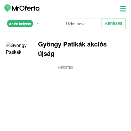
Az én helyem
Gyöngy Patikák akciós
újság
HIRDETÉS