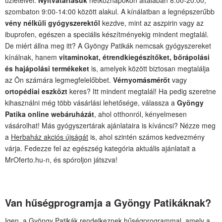
szombaton 9:00-14:00 között alakul. A kínálatban a legnépszerűbb
vény nélküli gyógyszerektől
kezdve, mint az aszpirin vagy az
ibuprofen, egészen a speciális készítményekig mindent megtalál.
De miért állna meg itt? A Gyöngy Patikák nemcsak gyógyszereket
kínálnak, hanem
vitaminokat, étrendkiegészítőket, bőrápolási
és hajápolási termékeket
is, amelyek között biztosan megtalálja
az Ön számára legmegfelelőbbet.
Vérnyomásmérőt
vagy
ortopédiai eszközt
keres? Itt mindent megtalál! Ha pedig szeretne
kihasználni még több vásárlási lehetősége, válassza a
Gyöngy
Patika online webáruházát
, ahol otthonról, kényelmesen
vásárolhat! Más gyógyszertárak ajánlataira is kíváncsi? Nézze meg
a
Herbaház akciós újságát
is, ahol szintén számos kedvezmény
várja. Fedezze fel az egészség kategória aktuális ajánlatait a
MrOferto.hu-n, és spóroljon játszva!
Van hűségprogramja a Gyöngy Patikáknak?
Igen, a Gyöngy Patikák rendelkeznek hűségprogrammal, amely a