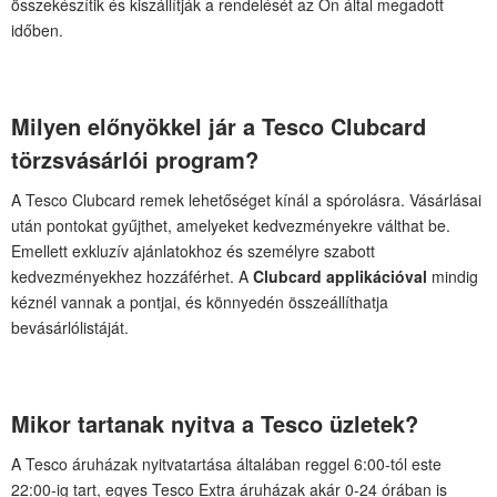
összekészítik és kiszállítják a rendelését az Ön által megadott
időben.
Milyen előnyökkel jár a Tesco Clubcard
törzsvásárlói program?
A Tesco Clubcard remek lehetőséget kínál a spórolásra. Vásárlásai
után pontokat gyűjthet, amelyeket kedvezményekre válthat be.
Emellett exkluzív ajánlatokhoz és személyre szabott
kedvezményekhez hozzáférhet. A
Clubcard applikációval
mindig
kéznél vannak a pontjai, és könnyedén összeállíthatja
bevásárlólistáját.
Mikor tartanak nyitva a Tesco üzletek?
A Tesco áruházak nyitvatartása általában reggel 6:00-tól este
22:00-ig tart, egyes Tesco Extra áruházak akár 0-24 órában is