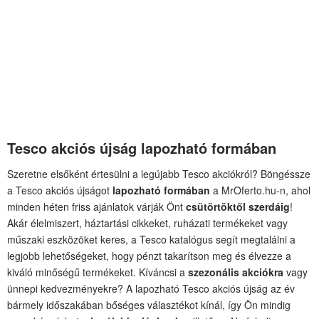
Tesco akciós újság lapozható formában
Szeretne elsőként értesülni a legújabb Tesco akciókról? Böngéssze
a Tesco akciós újságot
lapozható formában
a MrOferto.hu-n, ahol
minden héten friss ajánlatok várják Önt
csütörtöktől szerdáig
!
Akár élelmiszert, háztartási cikkeket, ruházati termékeket vagy
műszaki eszközöket keres, a Tesco katalógus segít megtalálni a
legjobb lehetőségeket, hogy pénzt takarítson meg és élvezze a
kiváló minőségű termékeket. Kíváncsi a
szezonális akciókra
vagy
ünnepi kedvezményekre? A lapozható Tesco akciós újság az év
bármely időszakában bőséges választékot kínál, így Ön mindig