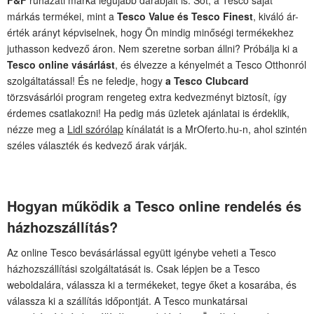
márkás termékei, mint a
Tesco Value és Tesco Finest
, kiváló ár-
érték arányt képviselnek, hogy Ön mindig minőségi termékekhez
juthasson kedvező áron. Nem szeretne sorban állni? Próbálja ki a
Tesco online vásárlást
, és élvezze a kényelmét a Tesco Otthonról
szolgáltatással! És ne feledje, hogy
a Tesco Clubcard
törzsvásárlói program rengeteg extra kedvezményt biztosít, így
érdemes csatlakozni! Ha pedig más üzletek ajánlatai is érdeklik,
nézze meg a
Lidl szórólap
kínálatát is a MrOferto.hu-n, ahol szintén
széles választék és kedvező árak várják.
Hogyan működik a Tesco online rendelés és
házhozszállítás?
Az online Tesco bevásárlással együtt igénybe veheti a Tesco
házhozszállítási szolgáltatását is. Csak lépjen be a Tesco
weboldalára, válassza ki a termékeket, tegye őket a kosarába, és
válassza ki a szállítás időpontját. A Tesco munkatársai