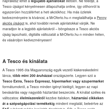
naprakész lehet a
legújabb ajánlatokat
illetően. Ne feledje, a
Tesco újságot kényelmesen átlapozhatja online, így otthonról is
egyszerűen hozzáférhet a heti akciókhoz. Ha más üzletek
kedvezményeire is kíváncsi, a MrOferto.hu-n megtalálhatja a
Penny
akciós újságot
is, ahol további remek ajánlatokkal várják. Ne
maradjon le a legjobb ajánlatokról – böngéssze a Tesco akciós
újság lapozható, digitális változatát a MrOferto.hu-n minden héten,
és vásároljon kedvezményesen!
A Tesco és kínálata
A Tesco 1995 óta Magyarország egyik vezető kiskereskedelmi
lánca,
több mint 200 áruházzal
országszerte. Legyen szó a
Tesco Extra, Tesco Expressz, hipermarket vagy szupermarket
formátumokról, a Tesco minden igényt kielégít, legyen az napi
bevásárlás vagy nagyobb háztartási beszerzés. A kínálat széles és
változatos:
élelmiszerektől
kezdve italokon,
háztartási cikkeken
át a szépségápolási termékekig
mindent megtalál, beleértve az
F&F
ruházati márka legújabb darabjait is. Sőt, a Tesco saját