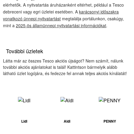
elérhetők. A nyitvatartás áruházanként eltérhet, például a Tesco
debreceni vagy egri üzletei esetében. A
karácsonyi időszakra
vonatkozó ünnepi nyitvatartást
megtalálja portálunkon, csakúgy,
mint a
2025-ös államünnepi nyitvatartási információkat
.
További üzletek
Látta már az összes Tesco akciós újságot? Nem számít, nálunk
további akciós ajánlatokat is talál! Kattintson bármelyik alább
látható üzlet logójára, és fedezze fel annak teljes akciós kínálatát!
Lidl
Aldi
PENNY