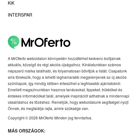
KiK
INTERSPAR
A MrOferto weboldalon könnyedén hozzáférhet kedvenc boltjainak
aktuális, közelgő és régi akciós újságaihoz. Kínálatunkban számos
népszerű márka található, és folyamatosan bővítjük a listát. Csapatunk
arra törekszik, hogy a lehető leghamarabb megjelenjenek az új akciós
szórólapok, így mindig időben értesülhet a legfrissebb ajánlatokról.
Emellett magazinunkban hasznos tanácsokat, tippeket, trükköket és
érdekes információkat talál, amelyek inspirációt adhatnak a mindennapi
vásárláshoz és főzéshez. Reméljük, hogy weboldalunk segítséget nyújt
Önnek, és megtalálja rajta, amire szüksége van.
Copyright © 2026 MrOferto Minden jog fenntartva.
MÁS ORSZÁGOK: