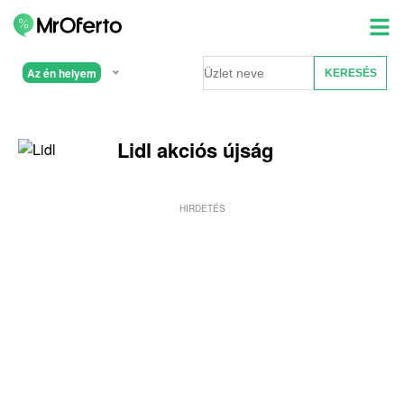
Az én helyem
Lidl akciós újság
HIRDETÉS