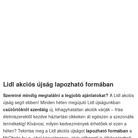
Lidl akciós újság lapozható formában
Szeretné mindig megtalálni a legjobb ajánlatokat?
A Lidl akciós
újság segít ebben! Minden héten megújuló Lidl újságunkban
csütörtöktől szerdáig
új, kihagyhatatlan akciók várják – friss
élelmiszerektől kezdve háztartási cikkeken át egészen a szezonális
termékekig! Kíváncsi, milyen kedvezmények érhetőek el ezen a
héten? Tekintse meg a Lidl akciós újságot
lapozható formában
a
MrOferto.hu-n, ahol kényelmesen, akár otthonról is átböngészheti