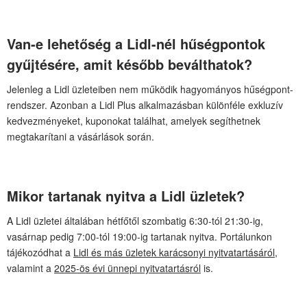
Van-e lehetőség a Lidl-nél hűségpontok
gyűjtésére, amit később beválthatok?
Jelenleg a Lidl üzleteiben nem működik hagyományos hűségpont-
rendszer. Azonban a Lidl Plus alkalmazásban különféle exkluzív
kedvezményeket, kuponokat találhat, amelyek segíthetnek
megtakarítani a vásárlások során.
Mikor tartanak nyitva a Lidl üzletek?
A Lidl üzletei általában hétfőtől szombatig 6:30-tól 21:30-ig,
vasárnap pedig 7:00-tól 19:00-ig tartanak nyitva. Portálunkon
tájékozódhat a
Lidl és más üzletek karácsonyi nyitvatartásáról
,
valamint a
2025-ös évi ünnepi nyitvatartásról
is.