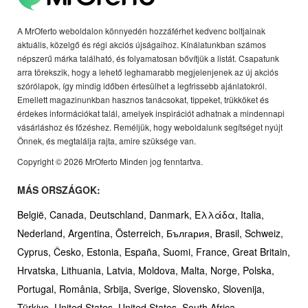
A MrOferto weboldalon könnyedén hozzáférhet kedvenc boltjainak
aktuális, közelgő és régi akciós újságaihoz. Kínálatunkban számos
népszerű márka található, és folyamatosan bővítjük a listát. Csapatunk
arra törekszik, hogy a lehető leghamarabb megjelenjenek az új akciós
szórólapok, így mindig időben értesülhet a legfrissebb ajánlatokról.
Emellett magazinunkban hasznos tanácsokat, tippeket, trükköket és
érdekes információkat talál, amelyek inspirációt adhatnak a mindennapi
vásárláshoz és főzéshez. Reméljük, hogy weboldalunk segítséget nyújt
Önnek, és megtalálja rajta, amire szüksége van.
Copyright © 2026 MrOferto Minden jog fenntartva.
MÁS ORSZÁGOK:
België,
Canada,
Deutschland,
Danmark,
Ελλάδα,
Italia,
Nederland,
Argentina,
Österreich,
България,
Brasil,
Schweiz,
Cyprus,
Česko,
Estonia,
España,
Suomi,
France,
Great Britain,
Hrvatska,
Lithuania,
Latvia,
Moldova,
Malta,
Norge,
Polska,
Portugal,
România,
Srbija,
Sverige,
Slovensko,
Slovenija,
Türkiye,
United States,
United States,
South Africa,