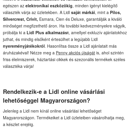
egészen az
elektronikai eszközökig
, minden igényt kielégítő
választék várja az üzletekben. A Lidl
saját márkái
, mint a
Pilos,
Silvercrest, Crivit,
Esmara, Cien és Deluxe, garantálják a kiváló
minőséget megfizethető áron. Ha további kedvezményekre vágyik,
próbálja ki a
Lidl Plus alkalmazást
, amellyel exkluzív ajánlatokhoz
juthat, és mindig elsőként értesülhet a legújabb Lidl
nyereményjátékokról
. Hasonlítsa össze a Lidl ajánlatait más
áruházakéval! Nézze meg a
Penny akciós újságát
is, ahol szintén
friss élelmiszerek, háztartási cikkek és szezonális termékek széles
választéka várja!
Rendelkezik-e a Lidl online vásárlási
lehetőséggel Magyarországon?
Jelenleg a Lidl nem kínál online vásárlási lehetőséget
Magyarországon. Termékeiket a Lidl üzleteiben vásárolhatja meg,
a készlet erejéig.