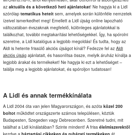
az
aktuális és a következő heti ajánlatokat
! Ne hagyja ki a Lidl
szórólap
tematikus heteit
sem, amelyek során különféle nemzetek
ízeivel ismerkedhet meg! Emellett a Lidl újság online lapozható
változatában évszaknak megfelelő, különleges ajánlatokkal is
találkozhat, további megtakarítási lehetőségekkel. Így, ha spórolni
szeretne, a Lidl katalógus a legjobb megoldás! És tudta, hogy az
Aldi is hetente frissülő akciós újságot kínál? Fedezze fel az
Aldi
akciós újság
ajánlatait, és hasonlítsa össze, melyik áruház kínálja a
legjobb árakat és termékeket! Ne hagyja ki ezt a lehetőséget –
találja meg a legjobb ajánlatokat, és spóroljon tudatosan!
A Lidl és annak termékkínálata
A Lidl 2004 óta van jelen Magyarországon, és azóta
közel 200
boltot
működtet országszerte számos településen, köztük
Budapesten, Szegeden vagy Debrecenben. Szeretné tudni, mit
találhat a Lidl kínálatában? Szinte mindent! A friss
élelmiszerektől
kezdve a
háztartási cikkeken és ruházati termékeken
át