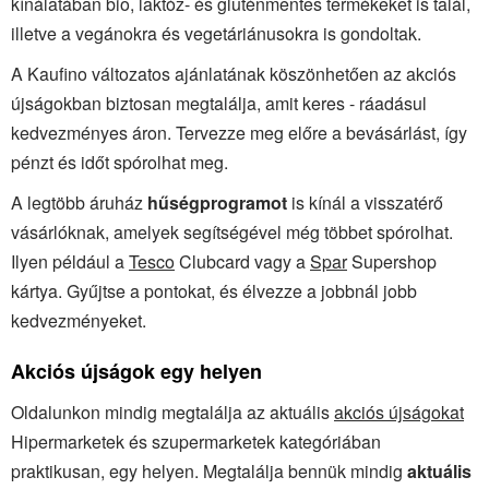
kínálatában bio, laktóz- és gluténmentes termékeket is talál,
illetve a vegánokra és vegetáriánusokra is gondoltak.
A Kaufino változatos ajánlatának köszönhetően az akciós
újságokban biztosan megtalálja, amit keres - ráadásul
kedvezményes áron. Tervezze meg előre a bevásárlást, így
pénzt és időt spórolhat meg.
A legtöbb áruház
hűségprogramot
is kínál a visszatérő
vásárlóknak, amelyek segítségével még többet spórolhat.
Ilyen például a
Tesco
Clubcard vagy a
Spar
Supershop
kártya. Gyűjtse a pontokat, és élvezze a jobbnál jobb
kedvezményeket.
Akciós újságok egy helyen
Oldalunkon mindig megtalálja az aktuális
akciós újságokat
Hipermarketek és szupermarketek kategóriában
praktikusan, egy helyen. Megtalálja bennük mindig
aktuális