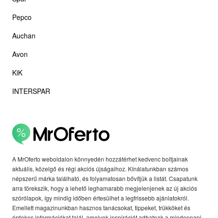
Pepco
Auchan
Avon
KiK
INTERSPAR
A MrOferto weboldalon könnyedén hozzáférhet kedvenc boltjainak
aktuális, közelgő és régi akciós újságaihoz. Kínálatunkban számos
népszerű márka található, és folyamatosan bővítjük a listát. Csapatunk
arra törekszik, hogy a lehető leghamarabb megjelenjenek az új akciós
szórólapok, így mindig időben értesülhet a legfrissebb ajánlatokról.
Emellett magazinunkban hasznos tanácsokat, tippeket, trükköket és
érdekes információkat talál, amelyek inspirációt adhatnak a mindennapi