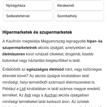
Nyíregyháza
Kecskemét
Székesfehérvár
Szombathely
Hipermarketek és szupermarketek
A Kaufinón megtalálja Magyarország legnagyobb
hiper- és
szupermarketeinek
akciós újságait, amelyekben az
élelmiszeren
kívül ruházati cikekket, drogériát, kisebb
bútorokat vagy háztartási kiegészítőket is talál.
Érdeklődik az
egészséges életmód
iránt, vagy különleges
étrendet követ? Az akciós újságok kínálatában talál
minőségi, helyi termelőktől származó élelmiszereket is.
Például a
Lidl
kínálatában is talál számos magyar eredetű
terméket. Az
Aldi
vagy a
Auchan
akciós újságaiban
minőségi termékeket talál kedvező áron. Az üzletek