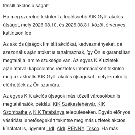
frissíti akciós újságait.
Ha meg szeretné tekinteni a legfrissebb KiK Győr akciós
újságot, mely 2026.08.10. és 2026.08.31. között érvényes,
kattintson
ide
.
Az akciós újságok limitált akciókat, kedvezményeket, de
szezonális ajánlatokat is tartalmaznak, így Ön is garantáltan
megtalálja, amire szüksége van. Az egyes KiK üzletek
ajánlataival kapcsolatos részletes információkért tekintse
meg az aktuális KiK Győr akciós újságokat, melyek mindig
elérhetőek az Ön számára.
Az egyes KiK akciós újságok más közeli városokban is
megtalálhatók, például
KiK Székesfehérvár
,
KiK
Szombathely
,
KiK Tatabánya
településeken. Egyéb előnyös
vásárlási lehetőségekért tekintse meg más üzletek akciós
kínálatát is, úgymint
Lidl
,
Aldi
,
PENNY
,
Tesco
. Ha más