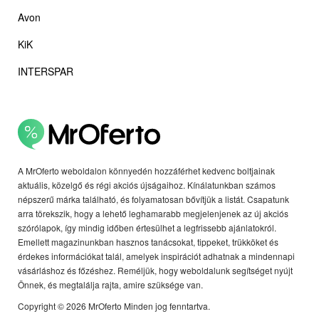
Avon
KiK
INTERSPAR
A MrOferto weboldalon könnyedén hozzáférhet kedvenc boltjainak
aktuális, közelgő és régi akciós újságaihoz. Kínálatunkban számos
népszerű márka található, és folyamatosan bővítjük a listát. Csapatunk
arra törekszik, hogy a lehető leghamarabb megjelenjenek az új akciós
szórólapok, így mindig időben értesülhet a legfrissebb ajánlatokról.
Emellett magazinunkban hasznos tanácsokat, tippeket, trükköket és
érdekes információkat talál, amelyek inspirációt adhatnak a mindennapi
vásárláshoz és főzéshez. Reméljük, hogy weboldalunk segítséget nyújt
Önnek, és megtalálja rajta, amire szüksége van.
Copyright © 2026 MrOferto Minden jog fenntartva.