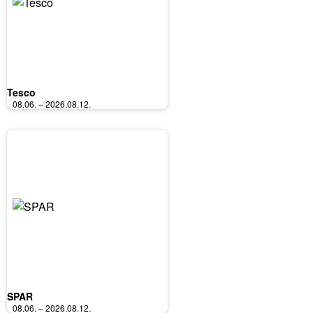
Tesco
08.06. – 2026.08.12.
SPAR
08.06. – 2026.08.12.