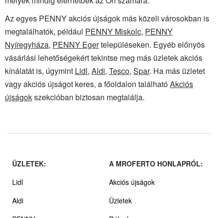
melyek mindig elérhetőek az Ön számára.
Az egyes PENNY akciós újságok más közeli városokban is
megtalálhatók, például
PENNY Miskolc
,
PENNY
Nyíregyháza
,
PENNY Eger
településeken. Egyéb előnyös
vásárlási lehetőségekért tekintse meg más üzletek akciós
kínálatát is, úgymint
Lidl
,
Aldi
,
Tesco
,
Spar
. Ha más üzletet
vagy akciós újságot keres, a főoldalon található
Akciós
újságok
szekcióban biztosan megtalálja.
ÜZLETEK:
A MROFERTO HONLAPRÓL:
Lidl
Akciós újságok
Aldi
Üzletek