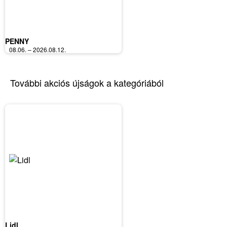
PENNY
08.06. – 2026.08.12.
További akciós újságok a kategóriából
Lidl