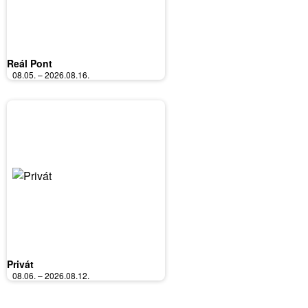
Reál Pont
08.05. – 2026.08.16.
Privát
08.06. – 2026.08.12.