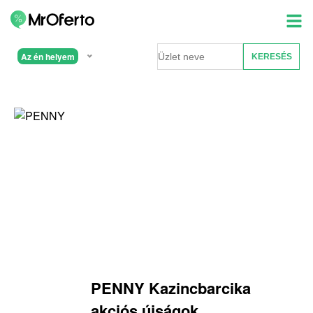
Az én helyem
PENNY Kazincbarcika
akciós újságok