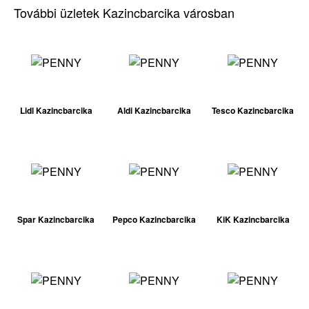
További üzletek Kazincbarcika városban
Lidl Kazincbarcika
Aldi Kazincbarcika
Tesco Kazincbarcika
Spar Kazincbarcika
Pepco Kazincbarcika
KiK Kazincbarcika