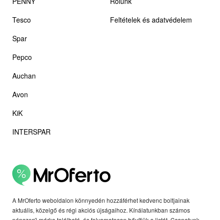
PENNY
Rólunk
Tesco
Feltételek és adatvédelem
Spar
Pepco
Auchan
Avon
KiK
INTERSPAR
A MrOferto weboldalon könnyedén hozzáférhet kedvenc boltjainak
aktuális, közelgő és régi akciós újságaihoz. Kínálatunkban számos
népszerű márka található, és folyamatosan bővítjük a listát. Csapatunk