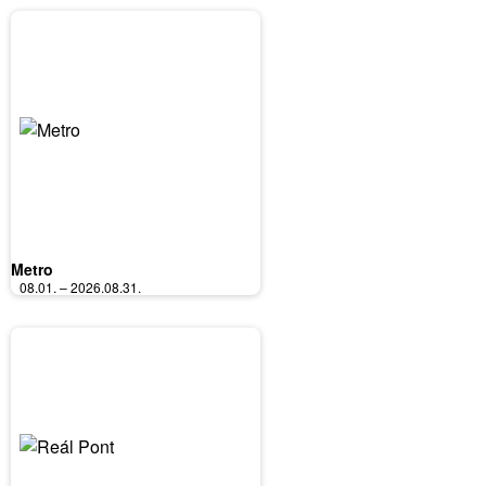
Metro
08.01. – 2026.08.31.