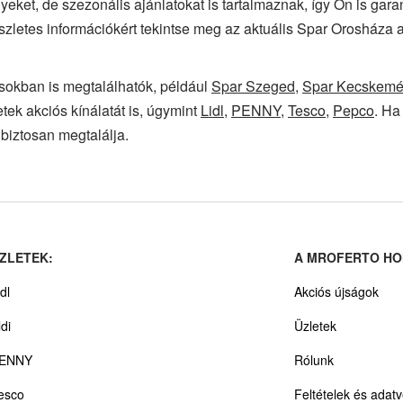
yeket, de szezonális ajánlatokat is tartalmaznak, így Ön is gar
észletes információkért tekintse meg az aktuális Spar Orosháza 
sokban is megtalálhatók, például
Spar Szeged
,
Spar Kecskemé
tek akciós kínálatát is, úgymint
Lidl
,
PENNY
,
Tesco
,
Pepco
. Ha
biztosan megtalálja.
ZLETEK:
A MROFERTO HO
dl
Akciós újságok
ldi
Üzletek
ENNY
Rólunk
esco
Feltételek és adat