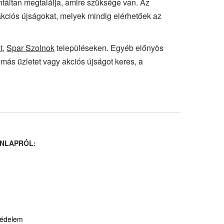
antáltan megtalálja, amire szüksége van. Az
akciós újságokat, melyek mindig elérhetőek az
t
,
Spar Szolnok
településeken. Egyéb előnyös
 más üzletet vagy akciós újságot keres, a
NLAPRÓL:
védelem