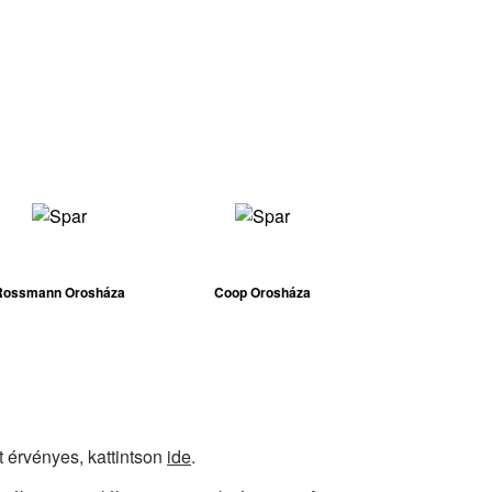
Rossmann Orosháza
Coop Orosháza
t érvényes, kattintson
ide
.