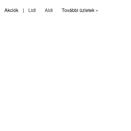
Akciók
|
Lidl
Aldi
További üzletek »