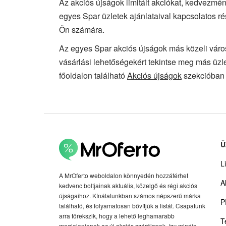
Az akciós újságok limitált akciókat, kedvezmén
egyes Spar üzletek ajánlataival kapcsolatos r
Ön számára.
Az egyes Spar akciós újságok más közeli váro
vásárlási lehetőségekért tekintse meg más üzle
főoldalon található
Akciós újságok
szekcióban 
Ü
Li
A MrOferto weboldalon könnyedén hozzáférhet
A
kedvenc boltjainak aktuális, közelgő és régi akciós
újságaihoz. Kínálatunkban számos népszerű márka
P
található, és folyamatosan bővítjük a listát. Csapatunk
arra törekszik, hogy a lehető leghamarabb
T
megjelenjenek az új akciós szórólapok, így mindig