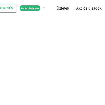
Üzletek
Akciós újságok
Az én helyem