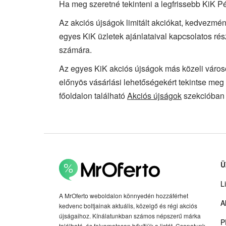
Ha meg szeretné tekinteni a legfrissebb KiK Pé
Az akciós újságok limitált akciókat, kedvezmén
egyes KiK üzletek ajánlataival kapcsolatos rés
számára.
Az egyes KiK akciós újságok más közeli város
előnyös vásárlási lehetőségekért tekintse meg 
főoldalon található
Akciós újságok
szekcióban 
Ü
Li
A MrOferto weboldalon könnyedén hozzáférhet
A
kedvenc boltjainak aktuális, közelgő és régi akciós
újságaihoz. Kínálatunkban számos népszerű márka
P
található, és folyamatosan bővítjük a listát. Csapatunk