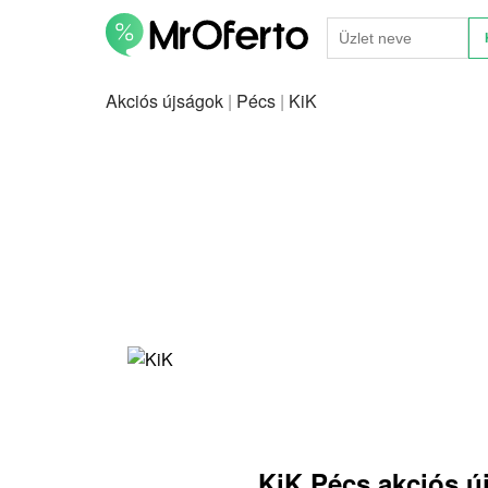
Akciós újságok
|
Pécs
|
KiK
KiK Pécs akciós ú