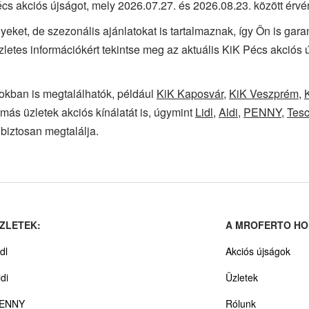
cs akciós újságot, mely 2026.07.27. és 2026.08.23. között érvé
yeket, de szezonális ajánlatokat is tartalmaznak, így Ön is gar
zletes információkért tekintse meg az aktuális KiK Pécs akciós
okban is megtalálhatók, például
KiK Kaposvár
,
KiK Veszprém
,
más üzletek akciós kínálatát is, úgymint
Lidl
,
Aldi
,
PENNY
,
Tes
biztosan megtalálja.
ZLETEK:
A MROFERTO HO
dl
Akciós újságok
ldi
Üzletek
ENNY
Rólunk