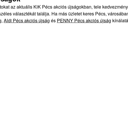
atokat az aktuális KiK Pécs akciós újságokban, tele kedvezmén
éles választékát találja. Ha más üzletet keres Pécs, városában,
g
,
Aldi Pécs akciós újság
és
PENNY Pécs akciós újság
kínálatá