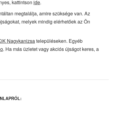
nyes, kattintson
ide
.
antáltan megtalálja, amire szüksége van. Az
 újságokat, melyek mindig elérhetőek az Ön
KiK Nagykanizsa
településeken. Egyéb
co
. Ha más üzletet vagy akciós újságot keres, a
NLAPRÓL: