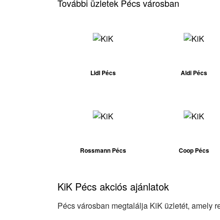
További üzletek Pécs városban
Lidl Pécs
Aldi Pécs
Rossmann Pécs
Coop Pécs
KiK Pécs akciós ajánlatok
Pécs városban megtalálja KiK üzletét, amely ren