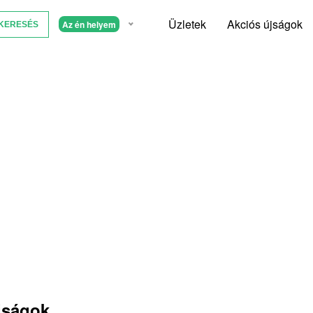
Üzletek
Akciós újságok
Az én helyem
jságok