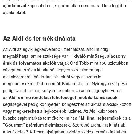
ajánlataival
kapcsolatban, s garantáltan nem marad le a legjobb
ajánlatokról.
Az Aldi és termékkínálata
Az Aldi az egyik legkedveltebb üzlethálózat, ahol mindig
megtalálhatja, amire szüksége van –
kiváló minőség, alacsony
árak és folyamatos akciók
várják Önt! Több mint 150 üzletükben
válogathat széles kínálatból, legyen szó mindennapi
élelmiszerekről, háztartási cikkekről vagy szezonális
meglepetésekről, Debrecentőll Budapesten át, Nyíregyházáig. Ha
pedig szeretne még kényelmesebben vásárolni, igénybe veheti
az
Aldi online rendelési lehetőséget
,
mobilalkalmazásuk
segítségével pedig könnyedén böngészhet az aktuális akciók között
vagy megkeresheti a legközelebbi üzletet. Az Aldi különösen
büszke saját márkás termékeire, mint a
"Milfina" tejtermékek
és a
"Gourmet" prémium élelmiszerek
. Szeretné tudni, mit kínálnak
más üzletek? A
Tesco újságában
szintén széles termékkínálat és