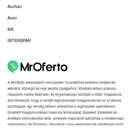
Auchan
Avon
KiK
INTERSPAR
A MrOferto weboldalon könnyedén hozzáférhet kedvenc boltjainak
aktuális, közelgő és régi akciós újságaihoz. Kínálatunkban számos
népszerű márka található, és folyamatosan bővítjük a listát. Csapatunk
arra törekszik, hogy a lehető leghamarabb megjelenjenek az új akciós
szórólapok, így mindig időben értesülhet a legfrissebb ajánlatokról.
Emellett magazinunkban hasznos tanácsokat, tippeket, trükköket és
érdekes információkat talál, amelyek inspirációt adhatnak a mindennapi
vásárláshoz és főzéshez. Reméljük, hogy weboldalunk segítséget nyújt
Önnek, és megtalálja rajta, amire szüksége van.