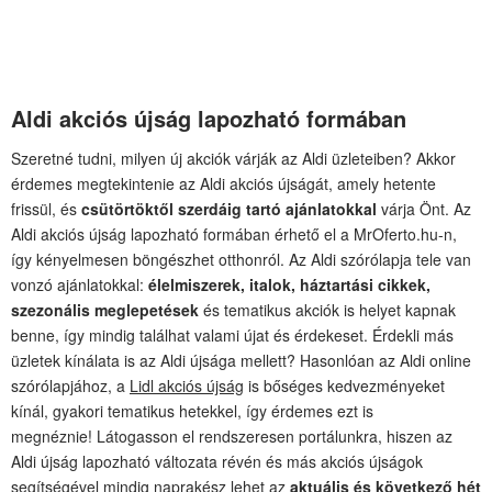
Aldi akciós újság lapozható formában
Szeretné tudni, milyen új akciók várják az Aldi üzleteiben? Akkor
érdemes megtekintenie az Aldi akciós újságát, amely hetente
frissül, és
csütörtöktől szerdáig tartó ajánlatokkal
várja Önt. Az
Aldi akciós újság lapozható formában érhető el a MrOferto.hu-n,
így kényelmesen böngészhet otthonról. Az Aldi szórólapja tele van
vonzó ajánlatokkal:
élelmiszerek, italok, háztartási cikkek,
szezonális meglepetések
és tematikus akciók is helyet kapnak
benne, így mindig találhat valami újat és érdekeset. Érdekli más
üzletek kínálata is az Aldi újsága mellett? Hasonlóan az Aldi online
szórólapjához, a
Lidl akciós újság
is bőséges kedvezményeket
kínál, gyakori tematikus hetekkel, így érdemes ezt is
megnéznie! Látogasson el rendszeresen portálunkra, hiszen az
Aldi újság lapozható változata révén és más akciós újságok
segítségével mindig naprakész lehet az
aktuális és következő hét