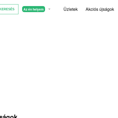
Üzletek
Akciós újságok
Az én helyem
jságok