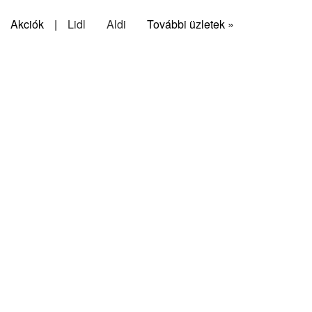
Akciók
|
Lidl
Aldi
További üzletek »