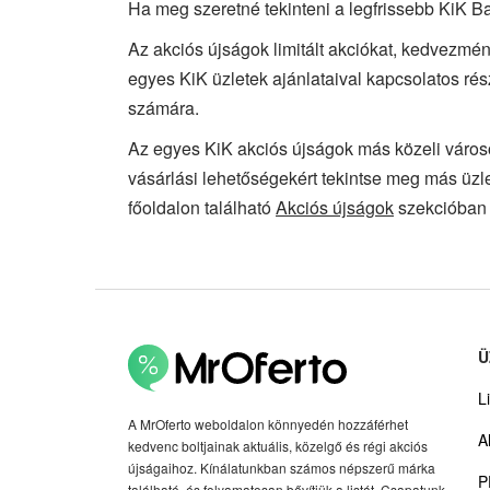
Ha meg szeretné tekinteni a legfrissebb KiK Ba
Az akciós újságok limitált akciókat, kedvezmén
egyes KiK üzletek ajánlataival kapcsolatos rés
számára.
Az egyes KiK akciós újságok más közeli város
vásárlási lehetőségekért tekintse meg más üzle
főoldalon található
Akciós újságok
szekcióban 
Ü
Li
A MrOferto weboldalon könnyedén hozzáférhet
A
kedvenc boltjainak aktuális, közelgő és régi akciós
újságaihoz. Kínálatunkban számos népszerű márka
P
található, és folyamatosan bővítjük a listát. Csapatunk