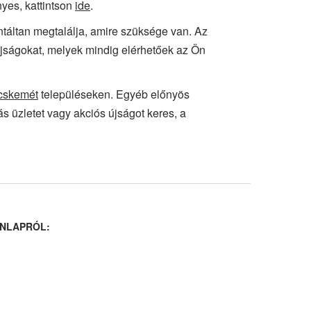
nyes, kattintson
ide
.
antáltan megtalálja, amire szüksége van. Az
 újságokat, melyek mindig elérhetőek az Ön
cskemét
településeken. Egyéb előnyös
s üzletet vagy akciós újságot keres, a
NLAPRÓL: