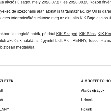
ja akciós újságot, mely 2026.07.27. és 2026.08.23. között érvé
yeket, de szezonális ajánlatokat is tartalmaznak, így Ön is gar
zletes információkért tekintse meg az aktuális KiK Baja akciós
okban is megtalálhatók, például
KiK Szeged
,
KiK Pécs
,
KiK Ke
tek akciós kínálatát is, úgymint
Lidl
,
Aldi
,
PENNY
,
Tesco
. Ha má
biztosan megtalálja.
ZLETEK:
A MROFERTO HO
dl
Akciós újságok
ldi
Üzletek
ENNY
Rólunk