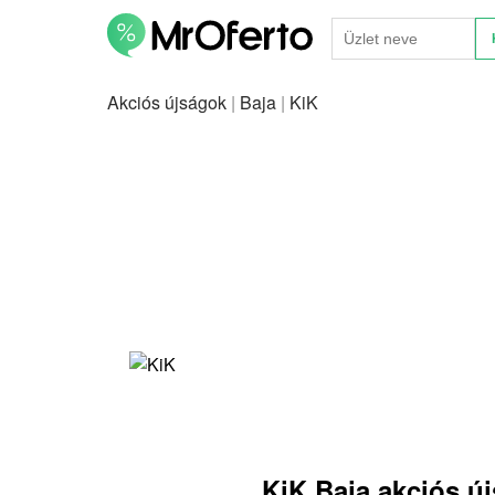
Akciós újságok
|
Baja
|
KiK
KiK Baja akciós ú