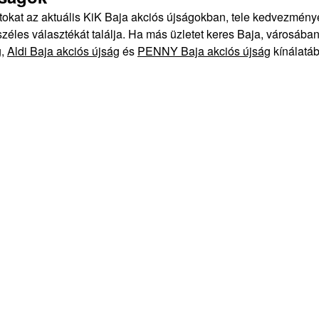
atokat az aktuális KiK Baja akciós újságokban, tele kedvezmény
éles választékát találja. Ha más üzletet keres Baja, városában,
g
,
Aldi Baja akciós újság
és
PENNY Baja akciós újság
kínálatáb