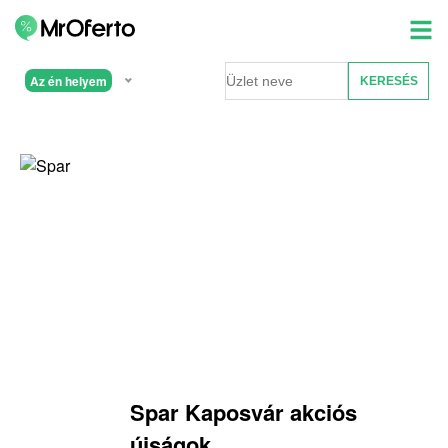
Az én helyem
Spar Kaposvár akciós
újságok