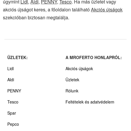
úgymint
Lidl
,
Aldi
,
PENNY
,
Tesco
. Ha más üzletet vagy
akciós újságot keres, a főoldalon található
Akciós újságok
szekcióban biztosan megtalálja.
ÜZLETEK:
A MROFERTO HONLAPRÓL:
Lidl
Akciós újságok
Aldi
Üzletek
PENNY
Rólunk
Tesco
Feltételek és adatvédelem
Spar
Pepco