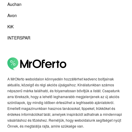
Auchan
Avon
KiK
INTERSPAR
A MrOferto weboldalon könnyedén hozzáférhet kedvenc boltjainak
aktuális, közelgő és régi akciós újságaihoz. Kínálatunkban számos
népszerű márka található, és folyamatosan bővítjük a listát. Csapatunk
arra törekszik, hogy a lehető leghamarabb megjelenjenek az új akciós
szórólapok, így mindig időben értesülhet a legfrissebb ajánlatokról.
Emellett magazinunkban hasznos tanácsokat, tippeket, trükköket és
érdekes információkat talál, amelyek inspirációt adhatnak a mindennapi
vásárláshoz és főzéshez. Reméljük, hogy weboldalunk segítséget nyújt
Önnek, és megtalálja rajta, amire szüksége van.