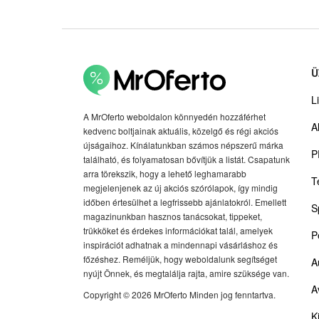
Ü
Li
A MrOferto weboldalon könnyedén hozzáférhet
A
kedvenc boltjainak aktuális, közelgő és régi akciós
újságaihoz. Kínálatunkban számos népszerű márka
P
található, és folyamatosan bővítjük a listát. Csapatunk
arra törekszik, hogy a lehető leghamarabb
T
megjelenjenek az új akciós szórólapok, így mindig
időben értesülhet a legfrissebb ajánlatokról. Emellett
S
magazinunkban hasznos tanácsokat, tippeket,
trükköket és érdekes információkat talál, amelyek
P
inspirációt adhatnak a mindennapi vásárláshoz és
főzéshez. Reméljük, hogy weboldalunk segítséget
A
nyújt Önnek, és megtalálja rajta, amire szüksége van.
A
Copyright © 2026 MrOferto Minden jog fenntartva.
K