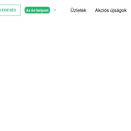
Üzletek
Akciós újságok
Az én helyem