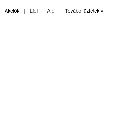
Akciók
|
Lidl
Aldi
További üzletek »