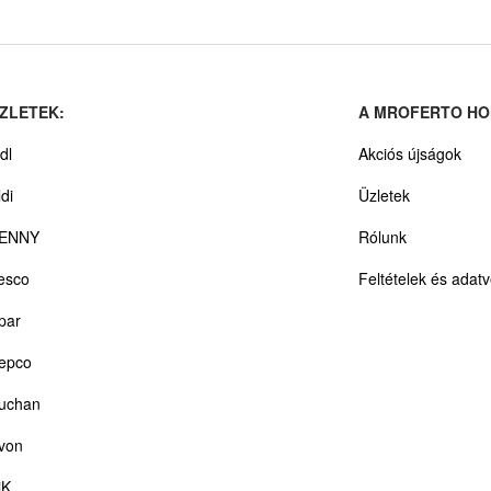
ZLETEK:
A MROFERTO HO
dl
Akciós újságok
ldi
Üzletek
ENNY
Rólunk
esco
Feltételek és adat
par
epco
uchan
von
iK