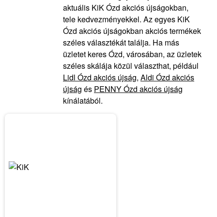
aktuális KiK Ózd akciós újságokban,
tele kedvezményekkel. Az egyes KiK
Ózd akciós újságokban akciós termékek
széles választékát találja. Ha más
üzletet keres Ózd, városában, az üzletek
széles skálája közül választhat, például
Lidl Ózd akciós újság
,
Aldi Ózd akciós
újság
és
PENNY Ózd akciós újság
kínálatából.