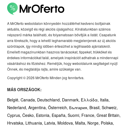
A MrOferto weboldalon könnyedén hozzáférhet kedvenc boltjainak
aktuális, közelgő és régi akciós újságaihoz. Kínálatunkban számos
népszerű márka található, és folyamatosan bővítjük a listát. Csapatunk
arra törekszik, hogy a lehető leghamarabb megjelenjenek az új akciós
szórólapok, így mindig időben értesülhet a legfrissebb ajánlatokról.
Emellett magazinunkban hasznos tanácsokat, tippeket, trükköket és
érdekes információkat talál, amelyek inspirációt adhatnak a mindennapi
vásárláshoz és főzéshez. Reméljük, hogy weboldalunk segítséget nyújt
Önnek, és megtalálja rajta, amire szüksége van.
Copyright © 2026 MrOferto Minden jog fenntartva.
MÁS ORSZÁGOK:
België,
Canada,
Deutschland,
Danmark,
Ελλάδα,
Italia,
Nederland,
Argentina,
Österreich,
България,
Brasil,
Schweiz,
Cyprus,
Česko,
Estonia,
España,
Suomi,
France,
Great Britain,
Hrvatska,
Lithuania,
Latvia,
Moldova,
Malta,
Norge,
Polska,