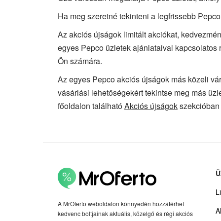
Ha meg szeretné tekinteni a legfrissebb Pepco
Az akciós újságok limitált akciókat, kedvezmén
egyes Pepco üzletek ajánlataival kapcsolatos 
Ön számára.
Az egyes Pepco akciós újságok más közeli vár
vásárlási lehetőségekért tekintse meg más üzle
főoldalon található
Akciós újságok
szekcióban 
Ü
Li
A MrOferto weboldalon könnyedén hozzáférhet
A
kedvenc boltjainak aktuális, közelgő és régi akciós