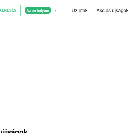
Üzletek
Akciós újságok
Az én helyem
 újságok