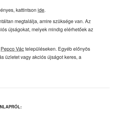
vényes, kattintson
ide
.
antáltan megtalálja, amire szüksége van. Az
ciós újságokat, melyek mindig elérhetőek az
,
Pepco Vác
településeken. Egyéb előnyös
s üzletet vagy akciós újságot keres, a
NLAPRÓL: