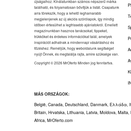
újságaihoz. Kínálatunkban számos népszerű márka
P
található, és folyamatosan bővítjük a listát. Csapatunk
arra törekszik, hogy a lehető leghamarabb
T
megjelenjenek az új akciós szórólapok, így mindig
időben értesülhet a legfrissebb ajánlatokról. Emellett
S
magazinunkban hasznos tanácsokat, tippeket,
trükköket és érdekes információkat talál, amelyek
P
inspirációt adhatnak a mindennapi vásárláshoz és
főzéshez. Reméljük, hogy weboldalunk segítséget
A
nyújt Önnek, és megtalálja rajta, amire szüksége van.
A
Copyright © 2026 MrOferto Minden jog fenntartva.
K
I
MÁS ORSZÁGOK:
België,
Canada,
Deutschland,
Danmark,
Ελλάδα,
I
Britain,
Hrvatska,
Lithuania,
Latvia,
Moldova,
Malta,
Africa,
MrOferto.com