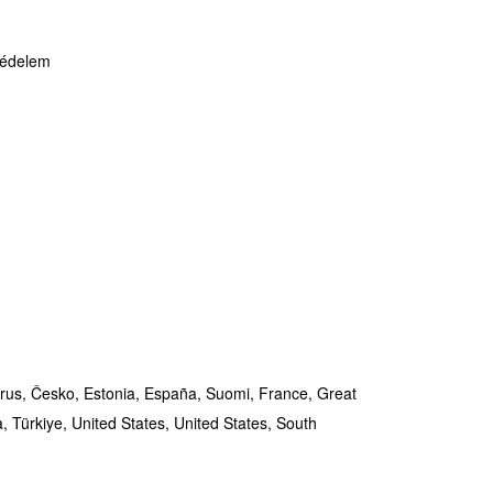
védelem
rus,
Česko,
Estonia,
España,
Suomi,
France,
Great
a,
Türkiye,
United States,
United States,
South