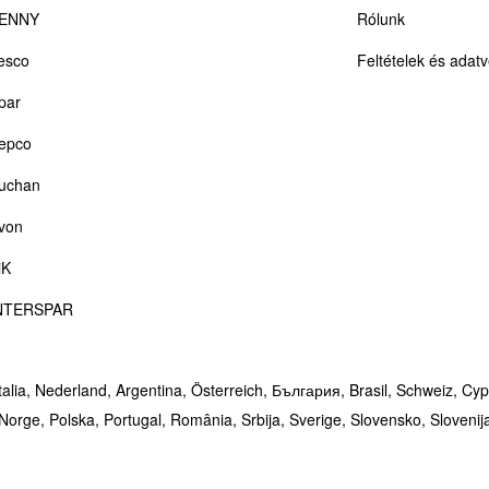
ENNY
Rólunk
esco
Feltételek és adat
par
epco
uchan
von
iK
NTERSPAR
talia,
Nederland,
Argentina,
Österreich,
България,
Brasil,
Schweiz,
Cyp
Norge,
Polska,
Portugal,
România,
Srbija,
Sverige,
Slovensko,
Slovenij