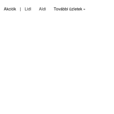
Akciók
|
Lidl
Aldi
További üzletek »