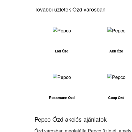
További üzletek Ózd városban
Lidl Ózd
Aldi Ózd
Rossmann Ózd
Coop Ózd
Pepco Ózd akciós ajánlatok
Ózd városban megtalálja Pepco üzletét, amely r