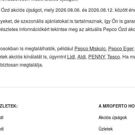
 Ózd akciós újságot, mely 2026.08.06. és 2026.08.12. között ér
yeket, de szezonális ajánlatokat is tartalmaznak, így Ön is gar
részletes információkért tekintse meg az aktuális Pepco Ózd ak
osokban is megtalálhatók, például
Pepco Miskolc
,
Pepco Eger
tek akciós kínálatát is, úgymint
Lidl
,
Aldi
,
PENNY
,
Tesco
. Ha má
biztosan megtalálja.
ZLETEK:
A MROFERTO HO
dl
Akciós újságok
ldi
Üzletek