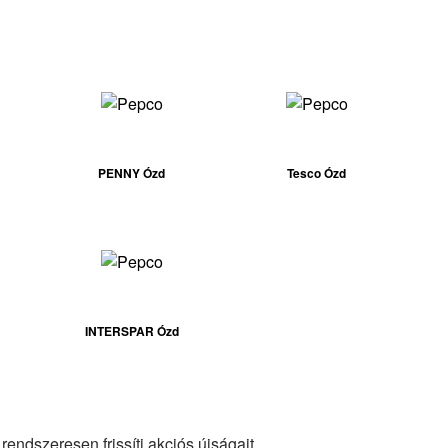
PENNY Ózd
Tesco Ózd
INTERSPAR Ózd
endszeresen frissíti akciós újságait.