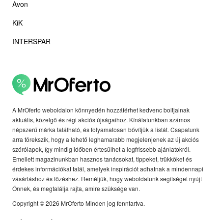
Avon
KiK
INTERSPAR
A MrOferto weboldalon könnyedén hozzáférhet kedvenc boltjainak
aktuális, közelgő és régi akciós újságaihoz. Kínálatunkban számos
népszerű márka található, és folyamatosan bővítjük a listát. Csapatunk
arra törekszik, hogy a lehető leghamarabb megjelenjenek az új akciós
szórólapok, így mindig időben értesülhet a legfrissebb ajánlatokról.
Emellett magazinunkban hasznos tanácsokat, tippeket, trükköket és
érdekes információkat talál, amelyek inspirációt adhatnak a mindennapi
vásárláshoz és főzéshez. Reméljük, hogy weboldalunk segítséget nyújt
Önnek, és megtalálja rajta, amire szüksége van.
Copyright © 2026 MrOferto Minden jog fenntartva.