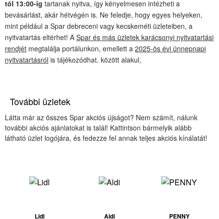
tól 13:00-ig
tartanak nyitva, így kényelmesen intézheti a
bevásárlást, akár hétvégén is. Ne feledje, hogy egyes helyeken,
mint például a Spar debreceni vagy kecskeméti üzleteiben, a
nyitvatartás eltérhet! A
Spar és más üzletek karácsonyi nyitvatartási
rendjét
megtalálja portálunkon, emellett a
2025-ös évi ünnepnapi
nyitvatartásról
is tájékozódhat. között alakul,
További üzletek
Látta már az összes Spar akciós újságot? Nem számít, nálunk
további akciós ajánlatokat is talál! Kattintson bármelyik alább
látható üzlet logójára, és fedezze fel annak teljes akciós kínálatát!
Lidl
Aldi
PENNY