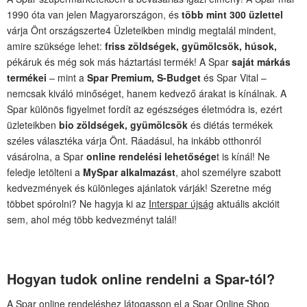
1990 óta van jelen Magyarországon, és
több mint 300 üzlettel
várja Önt országszerte4 Üzleteikben mindig megtalál mindent,
amire szüksége lehet:
friss zöldségek, gyümölcsök, húsok,
pékáruk és még sok más háztartási termék! A Spar
saját márkás
termékei
– mint a
Spar Premium, S-Budget
és Spar Vital –
nemcsak kiváló minőséget, hanem kedvező árakat is kínálnak. A
Spar különös figyelmet fordít az egészséges életmódra is, ezért
üzleteikben
bio zöldségek, gyümölcsök
és diétás termékek
széles választéka várja Önt. Ráadásul, ha inkább otthonról
vásárolna, a Spar
online rendelési lehetősége
t is kínál! Ne
feledje letölteni a
MySpar alkalmazást
, ahol személyre szabott
kedvezmények és különleges ajánlatok várják! Szeretne még
többet spórolni? Ne hagyja ki az
Interspar újság
aktuális akcióit
sem, ahol még több kedvezményt talál!
Hogyan tudok online rendelni a Spar-tól?
A Spar online rendeléshez látogasson el a Spar Online Shop