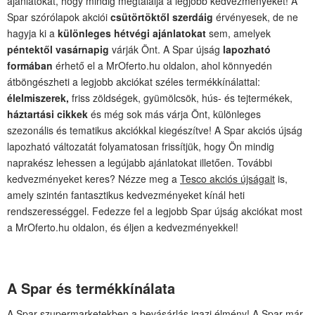
ajánlatokat, hogy mindig megtalálja a legjobb kedvezményeket! A
Spar szórólapok akciói
csütörtöktől szerdáig
érvényesek, de ne
hagyja ki a
különleges hétvégi ajánlatokat
sem, amelyek
péntektől vasárnapig
várják Önt. A Spar újság
lapozható
formában
érhető el a MrOferto.hu oldalon, ahol könnyedén
átböngészheti a legjobb akciókat széles termékkínálattal:
élelmiszerek,
friss zöldségek, gyümölcsök, hús- és tejtermékek,
háztartási cikkek
és még sok más várja Önt, különleges
szezonális és tematikus akciókkal kiegészítve! A Spar akciós újság
lapozható változatát folyamatosan frissítjük, hogy Ön mindig
naprakész lehessen a legújabb ajánlatokat illetően. További
kedvezményeket keres? Nézze meg a
Tesco akciós újságait
is,
amely szintén fantasztikus kedvezményeket kínál heti
rendszerességgel. Fedezze fel a legjobb Spar újság akciókat most
a MrOferto.hu oldalon, és éljen a kedvezményekkel!
A Spar és termékkínálata
A Spar szupermarketekben a bevásárlás igazi élmény! A Spar már