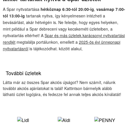
A Spar nyitvatartása
hétköznap 6:30-tól 20:00-ig
,
vasárnap 7:00-
tól 13:00-ig
tartanak nyitva, így kényelmesen intézheti a
bevásárlást, akár hétvégén is. Ne feledje, hogy egyes helyeken,
mint például a Spar debreceni vagy kecskeméti üzleteiben, a
nyitvatartás eltérhet! A
Spar és más üzletek karácsonyi nyitvatartási
rendjét
megtalálja portálunkon, emellett a
2025-ös évi ünnepnapi
nyitvatartásról
is tájékozódhat. között alakul,
További üzletek
Látta már az összes Spar akciós újságot? Nem számít, nálunk
további akciós ajánlatokat is talál! Kattintson bármelyik alább
látható üzlet logójára, és fedezze fel annak teljes akciós kínálatát!