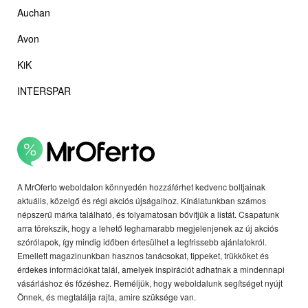
Auchan
Avon
KiK
INTERSPAR
A MrOferto weboldalon könnyedén hozzáférhet kedvenc boltjainak
aktuális, közelgő és régi akciós újságaihoz. Kínálatunkban számos
népszerű márka található, és folyamatosan bővítjük a listát. Csapatunk
arra törekszik, hogy a lehető leghamarabb megjelenjenek az új akciós
szórólapok, így mindig időben értesülhet a legfrissebb ajánlatokról.
Emellett magazinunkban hasznos tanácsokat, tippeket, trükköket és
érdekes információkat talál, amelyek inspirációt adhatnak a mindennapi
vásárláshoz és főzéshez. Reméljük, hogy weboldalunk segítséget nyújt
Önnek, és megtalálja rajta, amire szüksége van.