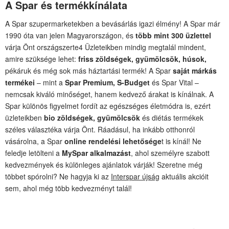
A Spar és termékkínálata
A Spar szupermarketekben a bevásárlás igazi élmény! A Spar már
1990 óta van jelen Magyarországon, és
több mint 300 üzlettel
várja Önt országszerte4 Üzleteikben mindig megtalál mindent,
amire szüksége lehet:
friss zöldségek, gyümölcsök, húsok,
pékáruk és még sok más háztartási termék! A Spar
saját márkás
termékei
– mint a
Spar Premium, S-Budget
és Spar Vital –
nemcsak kiváló minőséget, hanem kedvező árakat is kínálnak. A
Spar különös figyelmet fordít az egészséges életmódra is, ezért
üzleteikben
bio zöldségek, gyümölcsök
és diétás termékek
széles választéka várja Önt. Ráadásul, ha inkább otthonról
vásárolna, a Spar
online rendelési lehetősége
t is kínál! Ne
feledje letölteni a
MySpar alkalmazást
, ahol személyre szabott
kedvezmények és különleges ajánlatok várják! Szeretne még
többet spórolni? Ne hagyja ki az
Interspar újság
aktuális akcióit
sem, ahol még több kedvezményt talál!