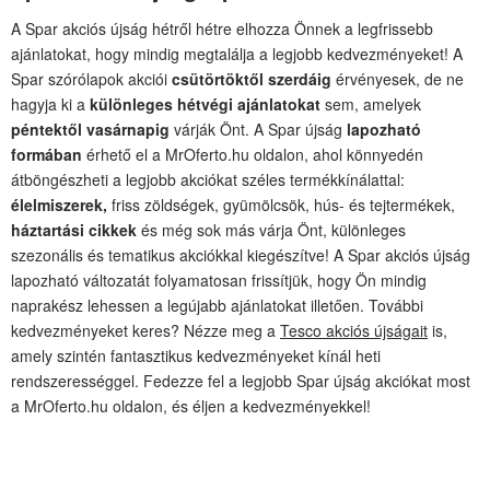
A Spar akciós újság hétről hétre elhozza Önnek a legfrissebb
ajánlatokat, hogy mindig megtalálja a legjobb kedvezményeket! A
Spar szórólapok akciói
csütörtöktől szerdáig
érvényesek, de ne
hagyja ki a
különleges hétvégi ajánlatokat
sem, amelyek
péntektől vasárnapig
várják Önt. A Spar újság
lapozható
formában
érhető el a MrOferto.hu oldalon, ahol könnyedén
átböngészheti a legjobb akciókat széles termékkínálattal:
élelmiszerek,
friss zöldségek, gyümölcsök, hús- és tejtermékek,
háztartási cikkek
és még sok más várja Önt, különleges
szezonális és tematikus akciókkal kiegészítve! A Spar akciós újság
lapozható változatát folyamatosan frissítjük, hogy Ön mindig
naprakész lehessen a legújabb ajánlatokat illetően. További
kedvezményeket keres? Nézze meg a
Tesco akciós újságait
is,
amely szintén fantasztikus kedvezményeket kínál heti
rendszerességgel. Fedezze fel a legjobb Spar újság akciókat most
a MrOferto.hu oldalon, és éljen a kedvezményekkel!