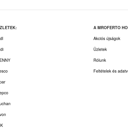
ZLETEK:
A MROFERTO HO
dl
Akciós újságok
ldi
Üzletek
ENNY
Rólunk
esco
Feltételek és adat
par
epco
uchan
von
iK