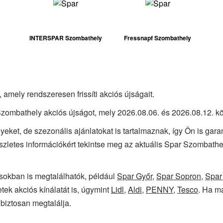
INTERSPAR Szombathely
Fressnapf Szombathely
amely rendszeresen frissíti akciós újságait.
Szombathely akciós újságot, mely 2026.08.06. és 2026.08.12. kö
yeket, de szezonális ajánlatokat is tartalmaznak, így Ön is gar
észletes információkért tekintse meg az aktuális Spar Szombath
sokban is megtalálhatók, például
Spar Győr
,
Spar Sopron
,
Spar
tek akciós kínálatát is, úgymint
Lidl
,
Aldi
,
PENNY
,
Tesco
. Ha má
biztosan megtalálja.