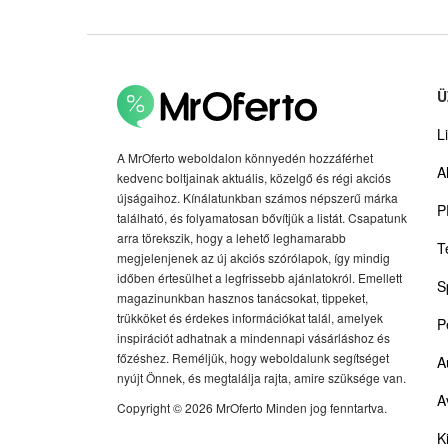
Ü
Li
A MrOferto weboldalon könnyedén hozzáférhet
A
kedvenc boltjainak aktuális, közelgő és régi akciós
újságaihoz. Kínálatunkban számos népszerű márka
P
található, és folyamatosan bővítjük a listát. Csapatunk
arra törekszik, hogy a lehető leghamarabb
T
megjelenjenek az új akciós szórólapok, így mindig
időben értesülhet a legfrissebb ajánlatokról. Emellett
S
magazinunkban hasznos tanácsokat, tippeket,
trükköket és érdekes információkat talál, amelyek
P
inspirációt adhatnak a mindennapi vásárláshoz és
főzéshez. Reméljük, hogy weboldalunk segítséget
A
nyújt Önnek, és megtalálja rajta, amire szüksége van.
A
Copyright © 2026 MrOferto Minden jog fenntartva.
K