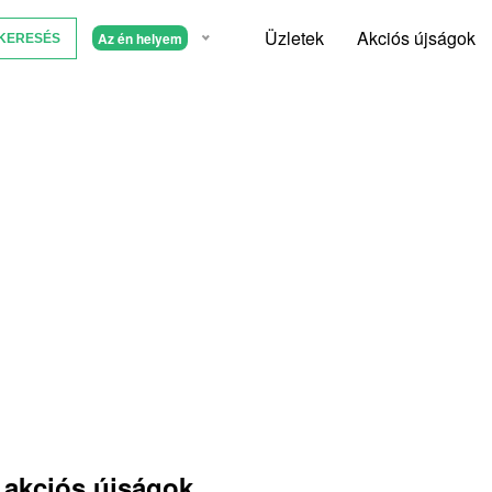
Üzletek
Akciós újságok
Az én helyem
 akciós újságok