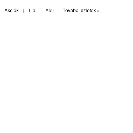
Akciók
|
Lidl
Aldi
További üzletek »