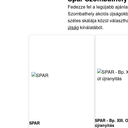
Fedezze fel a legújabb ajánl
Szombathely akciós újságokba
széles skálája közül választh
újság
kínálatából.
SPAR - Bp. XIII. 
SPAR
újranyitás