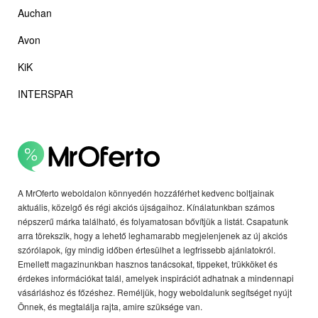
Auchan
Avon
KiK
INTERSPAR
A MrOferto weboldalon könnyedén hozzáférhet kedvenc boltjainak
aktuális, közelgő és régi akciós újságaihoz. Kínálatunkban számos
népszerű márka található, és folyamatosan bővítjük a listát. Csapatunk
arra törekszik, hogy a lehető leghamarabb megjelenjenek az új akciós
szórólapok, így mindig időben értesülhet a legfrissebb ajánlatokról.
Emellett magazinunkban hasznos tanácsokat, tippeket, trükköket és
érdekes információkat talál, amelyek inspirációt adhatnak a mindennapi
vásárláshoz és főzéshez. Reméljük, hogy weboldalunk segítséget nyújt
Önnek, és megtalálja rajta, amire szüksége van.