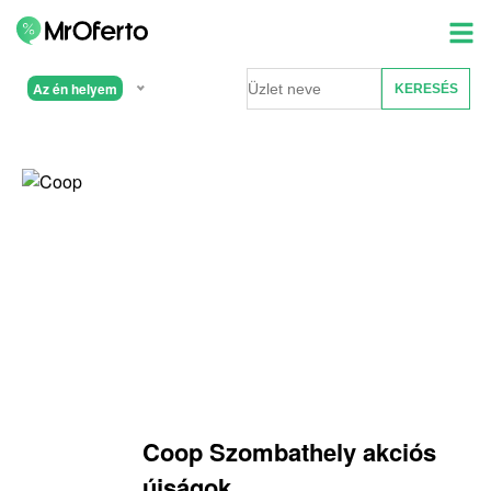
Az én helyem
Coop Szombathely akciós
újságok