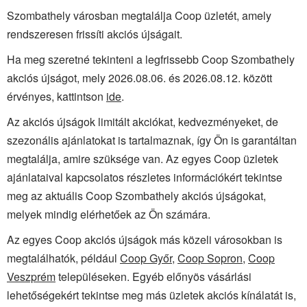
Szombathely városban megtalálja Coop üzletét, amely
rendszeresen frissíti akciós újságait.
Ha meg szeretné tekinteni a legfrissebb Coop Szombathely
akciós újságot, mely 2026.08.06. és 2026.08.12. között
érvényes, kattintson
ide
.
Az akciós újságok limitált akciókat, kedvezményeket, de
szezonális ajánlatokat is tartalmaznak, így Ön is garantáltan
megtalálja, amire szüksége van. Az egyes Coop üzletek
ajánlataival kapcsolatos részletes információkért tekintse
meg az aktuális Coop Szombathely akciós újságokat,
melyek mindig elérhetőek az Ön számára.
Az egyes Coop akciós újságok más közeli városokban is
megtalálhatók, például
Coop Győr
,
Coop Sopron
,
Coop
Veszprém
településeken. Egyéb előnyös vásárlási
lehetőségekért tekintse meg más üzletek akciós kínálatát is,