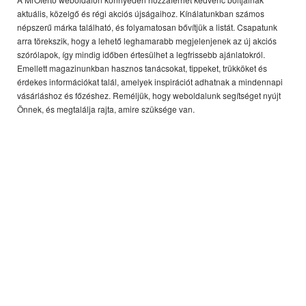
aktuális, közelgő és régi akciós újságaihoz. Kínálatunkban számos
népszerű márka található, és folyamatosan bővítjük a listát. Csapatunk
arra törekszik, hogy a lehető leghamarabb megjelenjenek az új akciós
szórólapok, így mindig időben értesülhet a legfrissebb ajánlatokról.
Emellett magazinunkban hasznos tanácsokat, tippeket, trükköket és
érdekes információkat talál, amelyek inspirációt adhatnak a mindennapi
vásárláshoz és főzéshez. Reméljük, hogy weboldalunk segítséget nyújt
Önnek, és megtalálja rajta, amire szüksége van.
Copyright © 2026 MrOferto Minden jog fenntartva.
MÁS ORSZÁGOK:
België,
Canada,
Deutschland,
Danmark,
Ελλάδα,
Italia,
Nederland,
Argentina,
Österreich,
България,
Brasil,
Schweiz,
Cyprus,
Česko,
Estonia,
España,
Suomi,
France,
Great Britain,
Hrvatska,
Lithuania,
Latvia,
Moldova,
Malta,
Norge,
Polska,
Portugal,
România,
Srbija,
Sverige,
Slovensko,
Slovenija,
Türkiye,
United States,
United States,
South Africa,
MrOferto.com