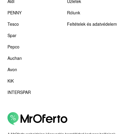
Aldi
Üzletek
PENNY
Rólunk
Tesco
Feltételek és adatvédelem
Spar
Pepco
Auchan
Avon
KiK
INTERSPAR
A MrOferto weboldalon könnyedén hozzáférhet kedvenc boltjainak