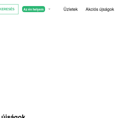
Üzletek
Akciós újságok
Az én helyem
 újságok