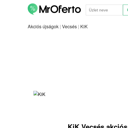
Akciós újságok
|
Vecsés
|
KiK
KiK Vecsés akciós