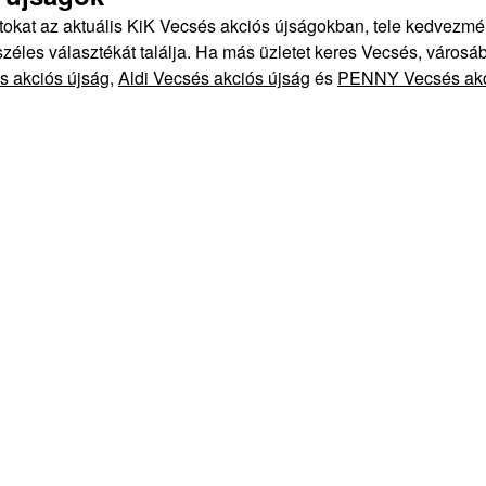
atokat az aktuális KiK Vecsés akciós újságokban, tele kedvezm
éles választékát találja. Ha más üzletet keres Vecsés, városáb
s akciós újság
,
Aldi Vecsés akciós újság
és
PENNY Vecsés akc