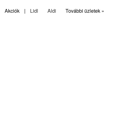
Akciók
|
Lidl
Aldi
További üzletek »