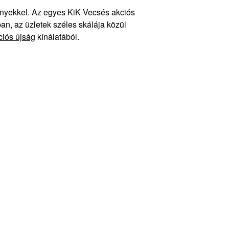
ényekkel. Az egyes KiK Vecsés akciós
an, az üzletek széles skálája közül
iós újság
kínálatából.