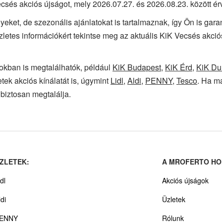
csés akciós újságot, mely 2026.07.27. és 2026.08.23. között ér
yeket, de szezonális ajánlatokat is tartalmaznak, így Ön is gar
szletes információkért tekintse meg az aktuális KiK Vecsés akci
okban is megtalálhatók, például
KiK Budapest
,
KiK Érd
,
KiK Du
tek akciós kínálatát is, úgymint
Lidl
,
Aldi
,
PENNY
,
Tesco
. Ha má
biztosan megtalálja.
ZLETEK:
A MROFERTO HO
dl
Akciós újságok
ldi
Üzletek
ENNY
Rólunk