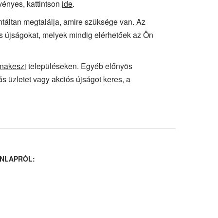
vényes, kattintson
ide
.
antáltan megtalálja, amire szüksége van. Az
ós újságokat, melyek mindig elérhetőek az Ön
nakeszi
településeken. Egyéb előnyös
s üzletet vagy akciós újságot keres, a
NLAPRÓL: