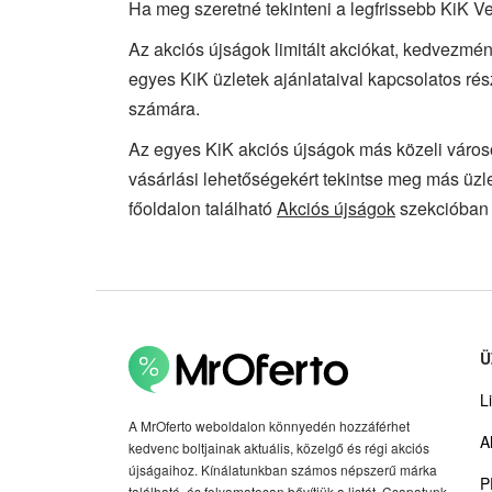
Ha meg szeretné tekinteni a legfrissebb KiK Ve
Az akciós újságok limitált akciókat, kedvezmén
egyes KiK üzletek ajánlataival kapcsolatos ré
számára.
Az egyes KiK akciós újságok más közeli város
vásárlási lehetőségekért tekintse meg más üzle
főoldalon található
Akciós újságok
szekcióban 
Ü
Li
A MrOferto weboldalon könnyedén hozzáférhet
A
kedvenc boltjainak aktuális, közelgő és régi akciós
újságaihoz. Kínálatunkban számos népszerű márka
P
található, és folyamatosan bővítjük a listát. Csapatunk