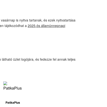
 vasárnap is nyitva tartanak, és ezek nyitvatartása
sen tájékozódhat a
2025-ös államünnepnapi
látható üzlet logójára, és fedezze fel annak teljes
PatikaPlus