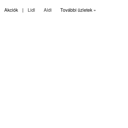
Akciók
|
Lidl
Aldi
További üzletek »