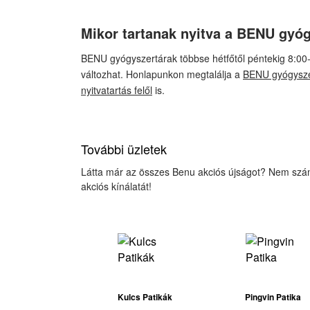
Mikor tartanak nyitva a BENU gyóg
BENU gyógyszertárak többse hétfőtől péntekig 8:00-tó
változhat. Honlapunkon megtalálja a
BENU gyógyszer
nyitvatartás felől
is.
További üzletek
Látta már az összes Benu akciós újságot? Nem számít,
akciós kínálatát!
Kulcs Patikák
Pingvin Patika