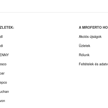
ZLETEK:
A MROFERTO HO
dl
Akciós újságok
ldi
Üzletek
ENNY
Rólunk
esco
Feltételek és adat
par
epco
uchan
von