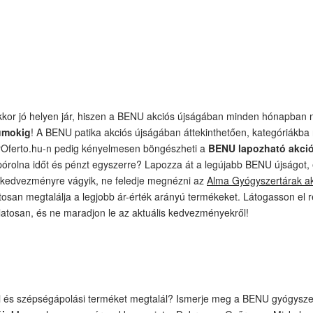
or jó helyen jár, hiszen a BENU akciós újságában minden hónapban na
umokig
! A BENU patika akciós újságában áttekinthetően, kategóriákba 
rOferto.hu-n pedig kényelmesen böngészheti a
BENU lapozható akci
pórolna időt és pénzt egyszerre? Lapozza át a legújabb BENU újságot, 
 kedvezményre vágyik, ne feledje megnézni az
Alma Gyógyszertárak ak
osan megtalálja a legjobb ár-érték arányú termékeket. Látogasson el
latosan, és ne maradjon le az aktuális kedvezményekről!
yi és szépségápolási terméket megtalál? Ismerje meg a BENU gyógyszer