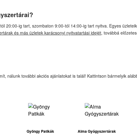
yszertárai?
l 20:00-ig tart, szombaton 9:00-tól 14:00-ig tart nyitva. Egyes üzleteik
tárak és más üzletek karácsonyi nyitvatartási idejét
, továbbá előzete
 nálunk további akciós ajánlatokat is talál! Kattintson bármelyik alább 
Gyöngy Patikák
Alma Gyógyszertárak