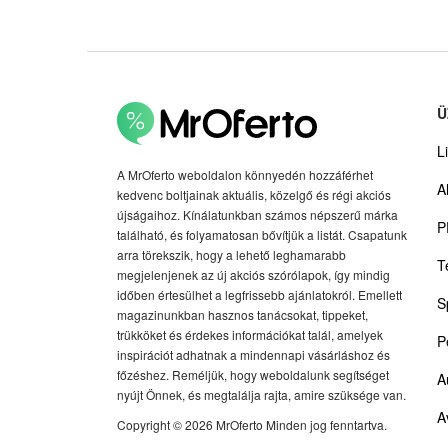
Ü
Li
A MrOferto weboldalon könnyedén hozzáférhet
A
kedvenc boltjainak aktuális, közelgő és régi akciós
újságaihoz. Kínálatunkban számos népszerű márka
P
található, és folyamatosan bővítjük a listát. Csapatunk
arra törekszik, hogy a lehető leghamarabb
T
megjelenjenek az új akciós szórólapok, így mindig
időben értesülhet a legfrissebb ajánlatokról. Emellett
S
magazinunkban hasznos tanácsokat, tippeket,
trükköket és érdekes információkat talál, amelyek
P
inspirációt adhatnak a mindennapi vásárláshoz és
főzéshez. Reméljük, hogy weboldalunk segítséget
A
nyújt Önnek, és megtalálja rajta, amire szüksége van.
A
Copyright © 2026 MrOferto Minden jog fenntartva.