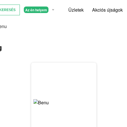
Üzletek
Akciós újságok
Az én helyem
enu
g