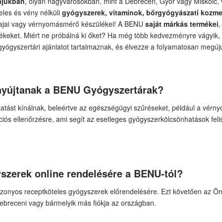
ájukban
, olyan nagyvárosokban, mint a Debrecen, Győr vagy Miskolc, v
eles és vény nélküli
gyógyszerek, vitaminok, bőrgyógyászati kozm
lajai vagy vérnyomásmérő készülékei! A BENU
saját márkás termékei
,
rmékeket. Miért ne próbálná ki őket? Ha még több kedvezményre vágyik
yógyszertári ajánlatot tartalmaznak, és élvezze a folyamatosan megú
 nyújtanak a BENU Gyógyszertárak?
tást kínálnak, beleértve az egészségügyi szűréseket, például a vérn
iós ellenőrzésre, ami segít az esetleges gyógyszerkölcsönhatások fel
szerek online rendelésére a BENU-tól?
zonyos receptköteles gyógyszerek előrendelésére. Ezt követően az Ön á
ebreceni vagy bármelyik más fiókja az országban.