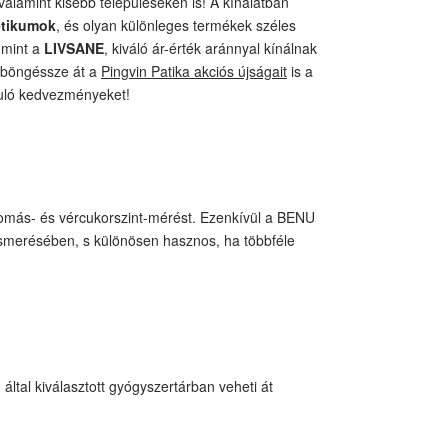
alamint kisebb településeken is! A kínálatban
etikumok
, és olyan különleges termékek széles
 mint a
LIVSANE
, kiváló ár-érték aránnyal kínálnak
, böngéssze át a
Pingvin Patika akciós újságait
is a
juló kedvezményeket!
yomás- és vércukorszint-mérést. Ezenkívül a BENU
ismerésében, s különösen hasznos, ha többféle
ltal kiválasztott gyógyszertárban veheti át