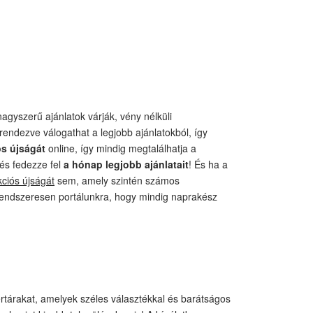
gyszerű ajánlatok várják, vény nélküli
rendezve válogathat a legjobb ajánlatokból, így
ós újságát
online, így mindig megtalálhatja a
és fedezze fel
a hónap legjobb ajánlatait
! És ha a
ciós újságát
sem, amely szintén számos
 rendszeresen portálunkra, hogy mindig naprakész
tárakat, amelyek széles választékkal és barátságos