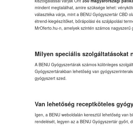
kiszolgálással várják Önt
350 magyarországi patik
mindent megtalálhat, amire szüksége lehet: vényköt
választéka várja, mint a BENU Gyógyszertár CBD o
étrend-kiegészítőket, bőrápolási és szájápolási te
MrOferto.hu-n, amelyek szintén számos nagyszerű g
Milyen speciális szolgáltatásokat
A BENU Gyógyszertárak számos különleges szolgálta
Gyógyszertárakban lehetőség van gyógyszerinterakc
gyógyszert szed.
Van lehetőség receptköteles gyógy
Igen, a BENU weboldalán keresztül lehetőség van bi
rendelését, legyen az a BENU Gyógyszertár győri, d